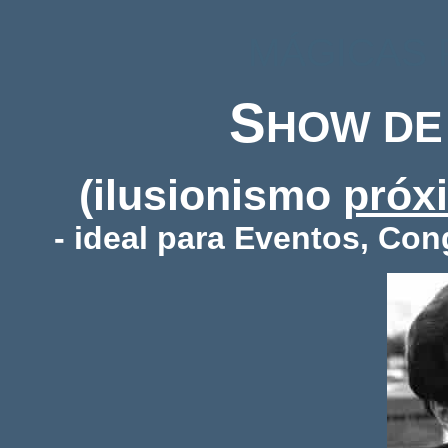
MÁGICAS 
S
HOW D
(ilusionismo
próx
- ideal para Eventos, Co