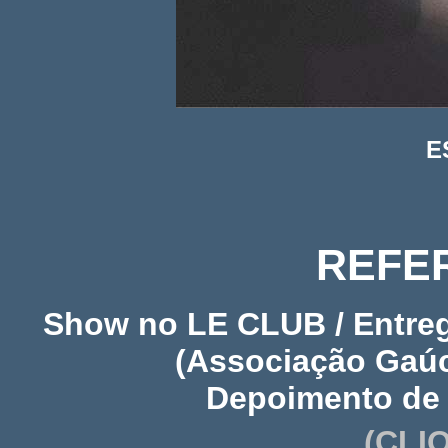
E
REFE
Show no LE CLUB / Entreg
(Associação Gaú
Depoimento de c
(
CLI